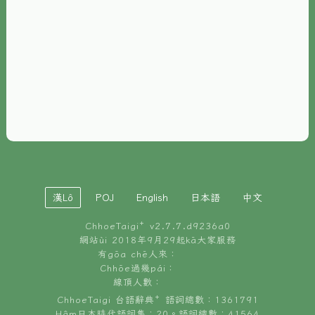
È-phoh
資源
📖
ChhoeTaigi⁺ 冊讀á
🐮
台文牛--哥
📚
台語文記憶
🏛️
白話字博物館
漢Lô
POJ
English
日本語
中文
🐶
狗公會曉學台語
ChhoeTaigi⁺ v
2.7.7.d9236a0
🎪
台文博覽會
網站ùi 2018年9月29起kā大家服務
有gōa chē人來：
🍜
Chhōe過幾pái：
台文雞絲麵
線頂人數：
ChhoeTaigi 台語辭典⁺ 語詞總數：1361791
Hâm日本時代語詞集：20。語詞總數：41564