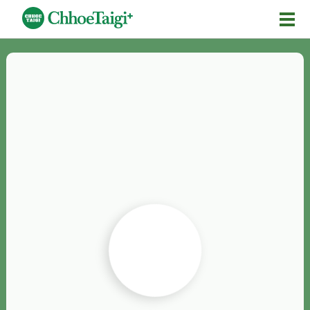
Mĕ-n
Chhōe詞
Chhōe...
Chhōe見本
Chhōe助數詞
Chhōe全文
Chhōe資料集
按怎Chhōe
紹介