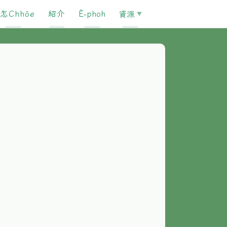
怎Chhōe
紹介
È-phoh
資源