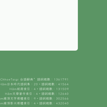
ChhoeTaigi 台語辭典⁺ 語詞總數：1361791
Hâm日本時代語詞集：20。語詞總數：41564
Hâm紙冊索引：4。語詞總數：131509
Hâm文學著作索引：4。語詞總數：12640
âm線頂文字媒體索引：9。語詞總數：302566
âm線頂影片媒體索引：4。語詞總數：432040