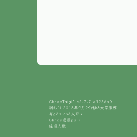
ChhoeTaigi⁺ v
2.7.7.d9236a0
網站ùi 2018年9月29起kā大家服務
有gōa chē人來：
Chhōe過幾pái：
線頂人數：