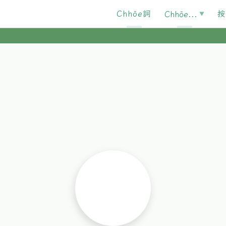
Chhōe詞
按
Chhōe...