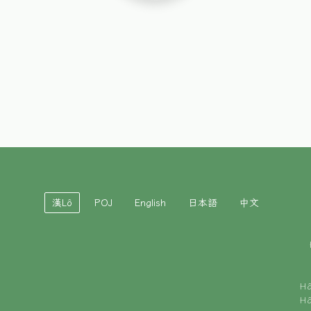
漢Lô
POJ
English
日本語
中文
H
H