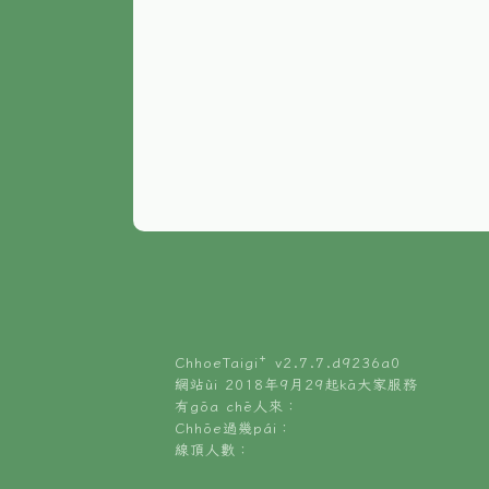
ChhoeTaigi⁺ v
2.7.7.d9236a0
網站ùi 2018年9月29起kā大家服務
有gōa chē人來：
Chhōe過幾pái：
線頂人數：