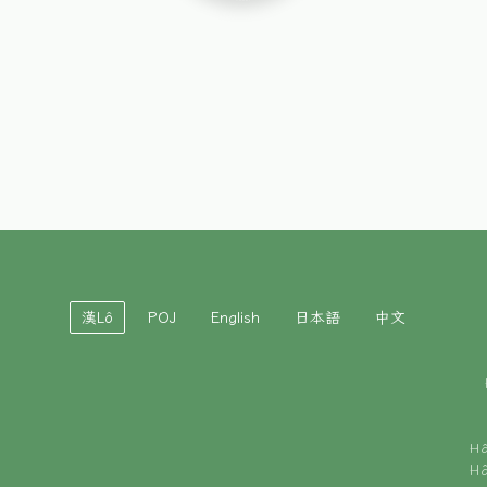
漢Lô
POJ
English
日本語
中文
H
H