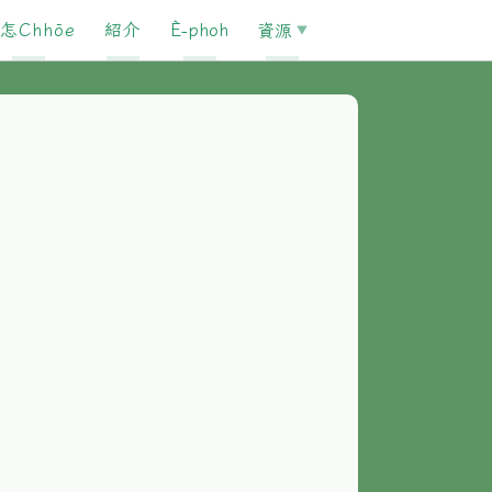
怎Chhōe
紹介
È-phoh
資源