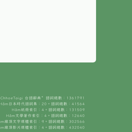
ChhoeTaigi 台語辭典⁺ 語詞總數：1361791
Hâm日本時代語詞集：20。語詞總數：41564
Hâm紙冊索引：4。語詞總數：131509
Hâm文學著作索引：4。語詞總數：12640
âm線頂文字媒體索引：9。語詞總數：302566
âm線頂影片媒體索引：4。語詞總數：432040