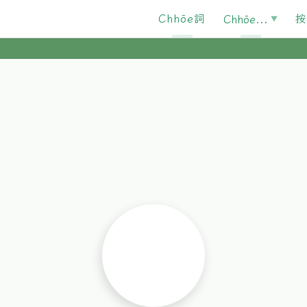
Chhōe詞
按
Chhōe...