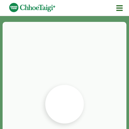
Mĕ-n
Chhōe詞
Chhōe...
Chhōe見本
Chhōe助數詞
Chhōe全文
Chhōe資料集
按怎Chhōe
紹介