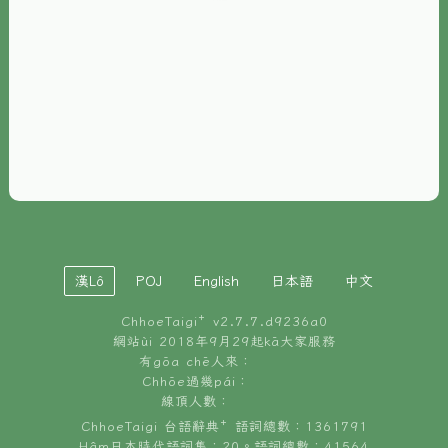
È-phoh
資源
📖
ChhoeTaigi⁺ 冊讀á
🐮
台文牛--哥
📚
台語文記憶
🏛️
白話字博物館
漢Lô
POJ
English
日本語
中文
🐶
狗公會曉學台語
ChhoeTaigi⁺ v
2.7.7.d9236a0
🎪
台文博覽會
網站ùi 2018年9月29起kā大家服務
有gōa chē人來：
🍜
Chhōe過幾pái：
台文雞絲麵
線頂人數：
ChhoeTaigi 台語辭典⁺ 語詞總數：1361791
Hâm日本時代語詞集：20。語詞總數：41564