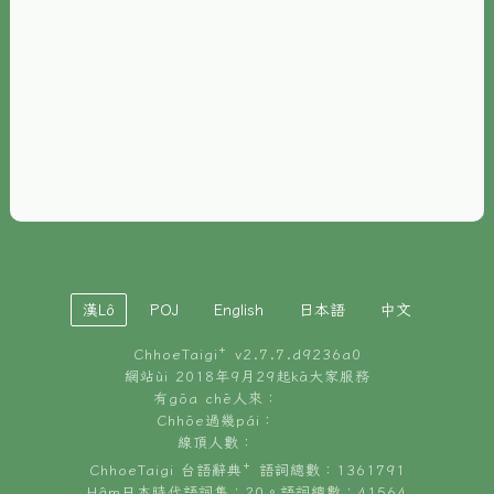
È-phoh
資源
📖
ChhoeTaigi⁺ 冊讀á
🐮
台文牛--哥
📚
台語文記憶
🏛️
白話字博物館
漢Lô
POJ
English
日本語
中文
🐶
狗公會曉學台語
ChhoeTaigi⁺ v
2.7.7.d9236a0
🎪
台文博覽會
網站ùi 2018年9月29起kā大家服務
有gōa chē人來：
🍜
Chhōe過幾pái：
台文雞絲麵
線頂人數：
ChhoeTaigi 台語辭典⁺ 語詞總數：1361791
Hâm日本時代語詞集：20。語詞總數：41564