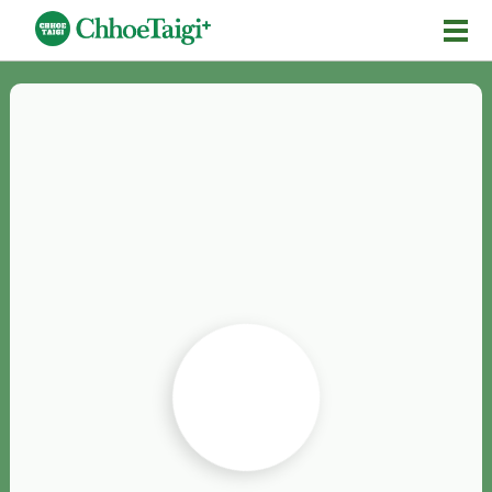
Mĕ-n
Chhōe詞
Chhōe...
Chhōe見本
Chhōe助數詞
Chhōe全文
Chhōe資料集
按怎Chhōe
紹介