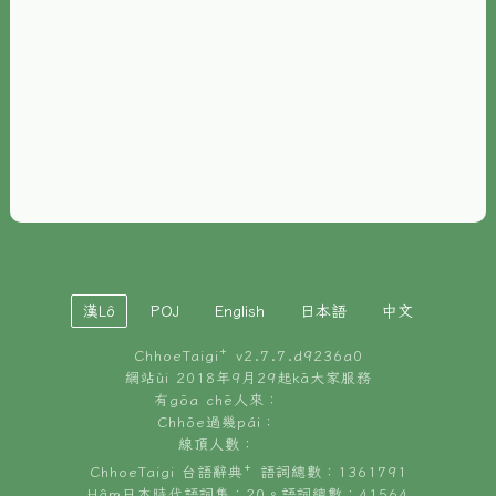
È-phoh
資源
📖
ChhoeTaigi⁺ 冊讀á
🐮
台文牛--哥
📚
台語文記憶
🏛️
白話字博物館
漢Lô
POJ
English
日本語
中文
🐶
狗公會曉學台語
ChhoeTaigi⁺ v
2.7.7.d9236a0
🎪
台文博覽會
網站ùi 2018年9月29起kā大家服務
有gōa chē人來：
🍜
Chhōe過幾pái：
台文雞絲麵
線頂人數：
ChhoeTaigi 台語辭典⁺ 語詞總數：1361791
Hâm日本時代語詞集：20。語詞總數：41564