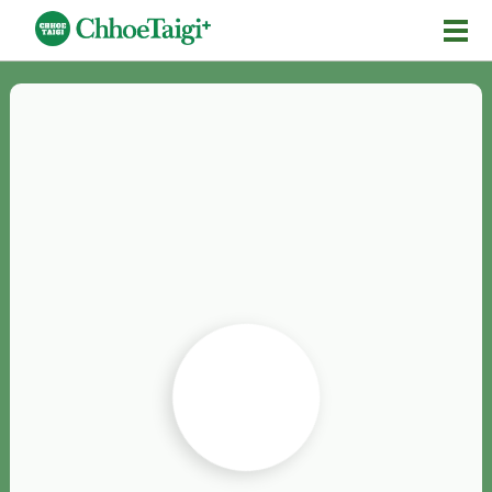
Mĕ-n
Chhōe詞
Chhōe...
Chhōe見本
Chhōe助數詞
Chhōe全文
Chhōe資料集
按怎Chhōe
紹介