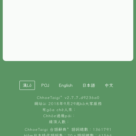
È-phoh
資源
📖
ChhoeTaigi⁺ 冊讀á
🐮
台文牛--哥
📚
台語文記憶
🏛️
白話字博物館
漢Lô
POJ
English
日本語
中文
🐶
狗公會曉學台語
ChhoeTaigi⁺ v
2.7.7.d9236a0
🎪
台文博覽會
網站ùi 2018年9月29起kā大家服務
有gōa chē人來：
🍜
Chhōe過幾pái：
台文雞絲麵
線頂人數：
ChhoeTaigi 台語辭典⁺ 語詞總數：1361791
Hâm日本時代語詞集：20。語詞總數：41564