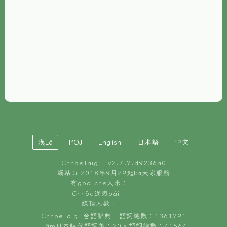
È-phoh
資源
📖
ChhoeTaigi⁺ 冊讀á
🐮
台文牛--哥
📚
台語文記憶
🏛️
白話字博物館
漢Lô
POJ
English
日本語
中文
🐶
狗公會曉學台語
ChhoeTaigi⁺ v
2.7.7.d9236a0
🎪
台文博覽會
網站ùi 2018年9月29起kā大家服務
有gōa chē人來：
🍜
Chhōe過幾pái：
台文雞絲麵
線頂人數：
ChhoeTaigi 台語辭典⁺ 語詞總數：1361791
Hâm日本時代語詞集：20。語詞總數：41564