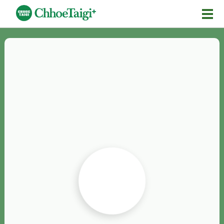
Mĕ-n
Chhōe詞
Chhōe...
Chhōe見本
Chhōe助數詞
Chhōe全文
Chhōe資料集
按怎Chhōe
紹介