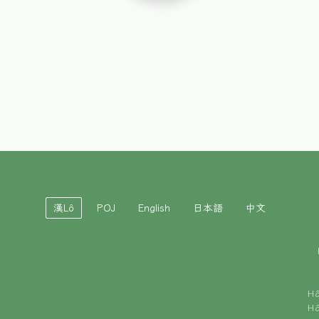
漢Lô
POJ
English
日本語
中文
H
H