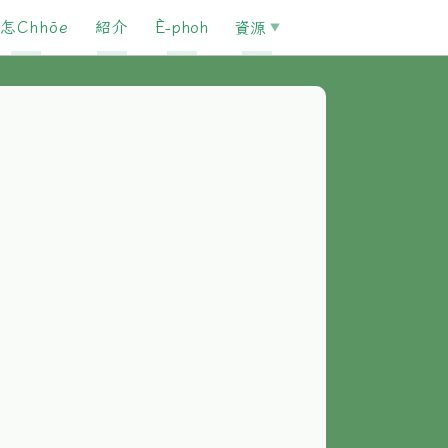
怎Chhōe
紹介
È-phoh
資源