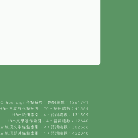
ChhoeTaigi 台語辭典⁺ 語詞總數：1361791
Hâm日本時代語詞集：20。語詞總數：41564
Hâm紙冊索引：4。語詞總數：131509
Hâm文學著作索引：4。語詞總數：12640
âm線頂文字媒體索引：9。語詞總數：302566
âm線頂影片媒體索引：4。語詞總數：432040