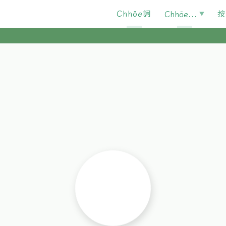
Chhōe詞
按
Chhōe...