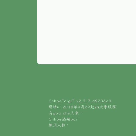
ChhoeTaigi⁺ v
2.7.7.d9236a0
網站ùi 2018年9月29起kā大家服務
有gōa chē人來：
Chhōe過幾pái：
線頂人數：