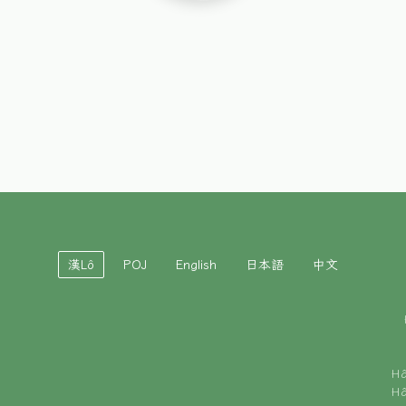
漢Lô
POJ
English
日本語
中文
H
H