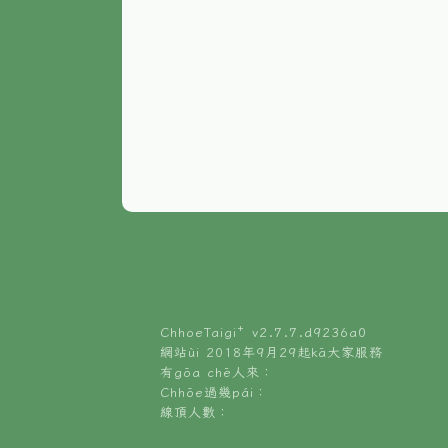
ChhoeTaigi⁺ v
2.7.7.d9236a0
網站ùi 2018年9月29起kā大家服務
有gōa chē人來：
Chhōe過幾pái：
線頂人數：