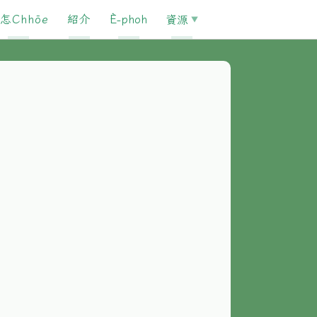
怎Chhōe
紹介
È-phoh
資源