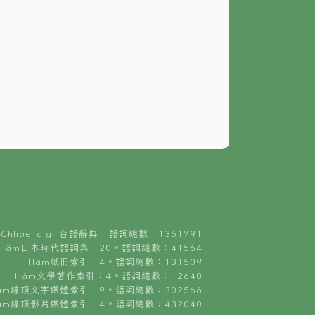
ChhoeTaigi 台語辭典⁺ 語詞總數：1361791
Hâm日本時代語詞集：20。語詞總數：41564
Hâm紙冊索引：4。語詞總數：131509
Hâm文學著作索引：4。語詞總數：12640
âm線頂文字媒體索引：9。語詞總數：302566
âm線頂影片媒體索引：4。語詞總數：432040