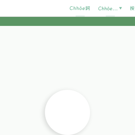
Chhōe詞
按
Chhōe...