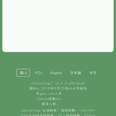
È-phoh
資源
📖
ChhoeTaigi⁺ 冊讀á
🐮
台文牛--哥
📚
台語文記憶
🏛️
白話字博物館
漢Lô
POJ
English
日本語
中文
🐶
狗公會曉學台語
ChhoeTaigi⁺ v
2.7.7.d9236a0
🎪
台文博覽會
網站ùi 2018年9月29起kā大家服務
有gōa chē人來：
🍜
Chhōe過幾pái：
台文雞絲麵
線頂人數：
ChhoeTaigi 台語辭典⁺ 語詞總數：1361791
Hâm日本時代語詞集：20。語詞總數：41564