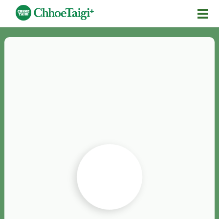
Mĕ-n
Chhōe詞
Chhōe...
Chhōe見本
Chhōe助數詞
Chhōe全文
Chhōe資料集
按怎Chhōe
紹介