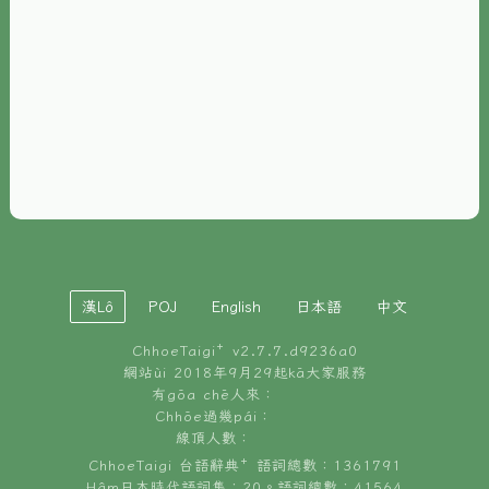
È-phoh
資源
📖
ChhoeTaigi⁺ 冊讀á
🐮
台文牛--哥
📚
台語文記憶
🏛️
白話字博物館
漢Lô
POJ
English
日本語
中文
🐶
狗公會曉學台語
ChhoeTaigi⁺ v
2.7.7.d9236a0
🎪
台文博覽會
網站ùi 2018年9月29起kā大家服務
有gōa chē人來：
🍜
Chhōe過幾pái：
台文雞絲麵
線頂人數：
ChhoeTaigi 台語辭典⁺ 語詞總數：1361791
Hâm日本時代語詞集：20。語詞總數：41564