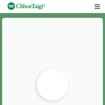
Mĕ-n
Chhōe詞
Chhōe...
Chhōe見本
Chhōe助數詞
Chhōe全文
Chhōe資料集
按怎Chhōe
紹介