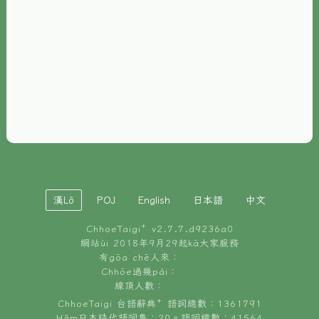
È-phoh
資源
📖
ChhoeTaigi⁺ 冊讀á
🐮
台文牛--哥
📚
台語文記憶
🏛️
白話字博物館
漢Lô
POJ
English
日本語
中文
🐶
狗公會曉學台語
ChhoeTaigi⁺ v
2.7.7.d9236a0
🎪
台文博覽會
網站ùi 2018年9月29起kā大家服務
有gōa chē人來：
🍜
Chhōe過幾pái：
台文雞絲麵
線頂人數：
ChhoeTaigi 台語辭典⁺ 語詞總數：1361791
Hâm日本時代語詞集：20。語詞總數：41564