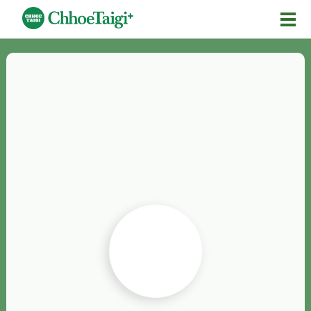
Mĕ-n
Chhōe詞
Chhōe...
Chhōe見本
Chhōe助數詞
Chhōe全文
Chhōe資料集
按怎Chhōe
紹介