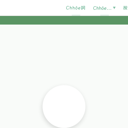
Chhōe詞
按
Chhōe...