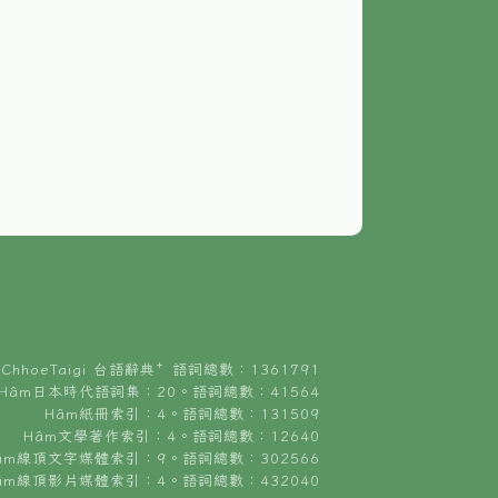
ChhoeTaigi 台語辭典⁺ 語詞總數：1361791
Hâm日本時代語詞集：20。語詞總數：41564
Hâm紙冊索引：4。語詞總數：131509
Hâm文學著作索引：4。語詞總數：12640
âm線頂文字媒體索引：9。語詞總數：302566
âm線頂影片媒體索引：4。語詞總數：432040