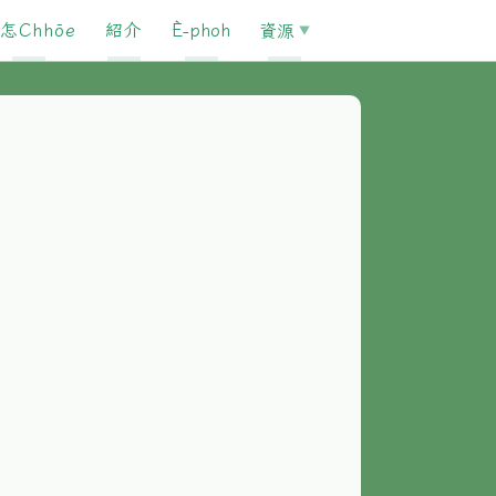
怎Chhōe
紹介
È-phoh
資源