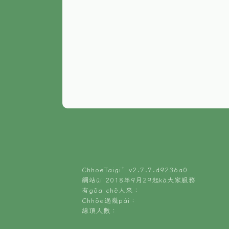
ChhoeTaigi⁺ v
2.7.7.d9236a0
網站ùi 2018年9月29起kā大家服務
有gōa chē人來：
Chhōe過幾pái：
線頂人數：