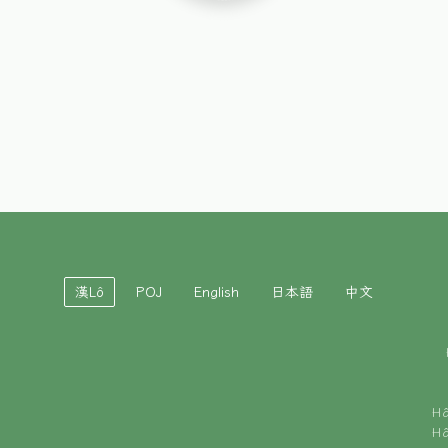
漢Lô
POJ
English
日本語
中文
H
H