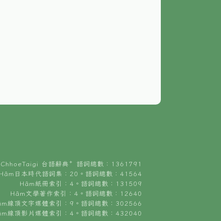
ChhoeTaigi 台語辭典⁺ 語詞總數：1361791
Hâm日本時代語詞集：20。語詞總數：41564
Hâm紙冊索引：4。語詞總數：131509
Hâm文學著作索引：4。語詞總數：12640
âm線頂文字媒體索引：9。語詞總數：302566
âm線頂影片媒體索引：4。語詞總數：432040