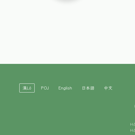
漢Lô
POJ
English
日本語
中文
H
H