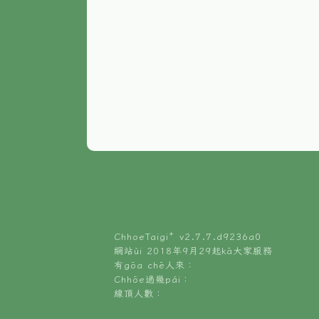
ChhoeTaigi⁺ v
2.7.7.d9236a0
網站ùi 2018年9月29起kā大家服務
有gōa chē人來：
Chhōe過幾pái：
線頂人數：