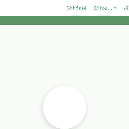
Chhōe詞
按
Chhōe...