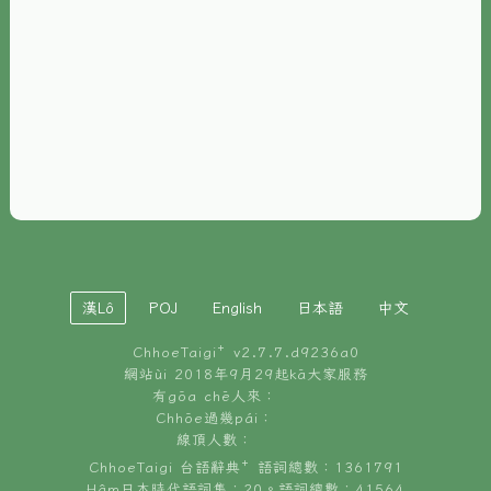
È-phoh
資源
📖
ChhoeTaigi⁺ 冊讀á
🐮
台文牛--哥
📚
台語文記憶
🏛️
白話字博物館
漢Lô
POJ
English
日本語
中文
🐶
狗公會曉學台語
ChhoeTaigi⁺ v
2.7.7.d9236a0
🎪
台文博覽會
網站ùi 2018年9月29起kā大家服務
有gōa chē人來：
🍜
Chhōe過幾pái：
台文雞絲麵
線頂人數：
ChhoeTaigi 台語辭典⁺ 語詞總數：1361791
Hâm日本時代語詞集：20。語詞總數：41564