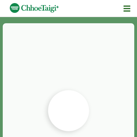
Mĕ-n
Chhōe詞
Chhōe...
Chhōe見本
Chhōe助數詞
Chhōe全文
Chhōe資料集
按怎Chhōe
紹介