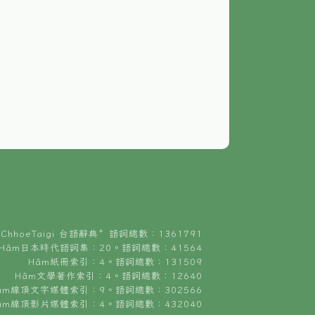
ChhoeTaigi 台語辭典⁺ 語詞總數：1361791
Hâm日本時代語詞集：20。語詞總數：41564
Hâm紙冊索引：4。語詞總數：131509
Hâm文學著作索引：4。語詞總數：12640
âm線頂文字媒體索引：9。語詞總數：302566
âm線頂影片媒體索引：4。語詞總數：432040