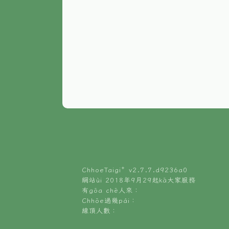
ChhoeTaigi⁺ v
2.7.7.d9236a0
網站ùi 2018年9月29起kā大家服務
有gōa chē人來：
Chhōe過幾pái：
線頂人數：