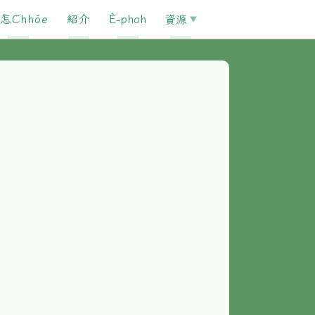
怎Chhōe
紹介
È-phoh
資源