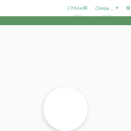
Chhōe詞
按
Chhōe...