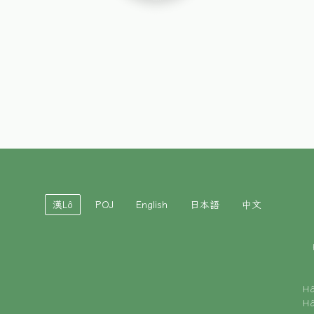
漢Lô
POJ
English
日本語
中文
H
H