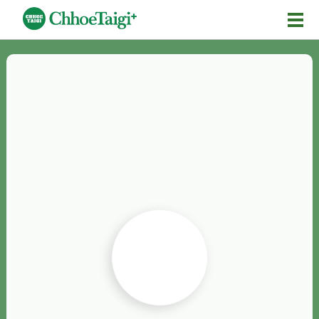
Mĕ-n
Chhōe詞
Chhōe...
Chhōe見本
Chhōe助數詞
Chhōe全文
Chhōe資料集
按怎Chhōe
紹介