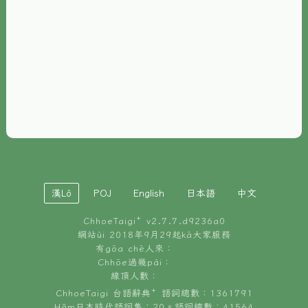
È-phoh
資源
📖
ChhoeTaigi⁺ 冊讀á
🐮
台文牛--哥
📚
台語文記憶
🏛️
白話字博物館
漢Lô
POJ
English
日本語
中文
🐶
狗公會曉學台語
ChhoeTaigi⁺ v
2.7.7.d9236a0
🎪
台文博覽會
網站ùi 2018年9月29起kā大家服務
有gōa chē人來：
🍜
Chhōe過幾pái：
台文雞絲麵
線頂人數：
ChhoeTaigi 台語辭典⁺ 語詞總數：1361791
Hâm日本時代語詞集：20。語詞總數：41564