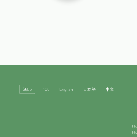
漢Lô
POJ
English
日本語
中文
H
H