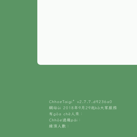
ChhoeTaigi⁺ v
2.7.7.d9236a0
網站ùi 2018年9月29起kā大家服務
有gōa chē人來：
Chhōe過幾pái：
線頂人數：