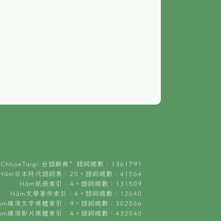
ChhoeTaigi 台語辭典⁺ 語詞總數：1361791
Hâm日本時代語詞集：20。語詞總數：41564
Hâm紙冊索引：4。語詞總數：131509
Hâm文學著作索引：4。語詞總數：12640
âm線頂文字媒體索引：9。語詞總數：302566
âm線頂影片媒體索引：4。語詞總數：432040