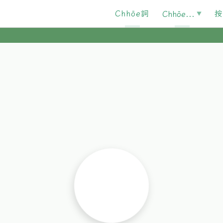
Chhōe詞
按
Chhōe...