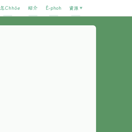
怎Chhōe
紹介
È-phoh
資源