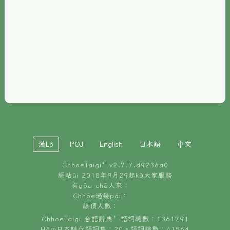
È-phoh
資源
📖
ChhoeTaigi⁺ 冊讀á
🐮
台文牛--哥
📚
台語文記憶
🏛️
白話字博物館
漢Lô
POJ
English
日本語
中文
🐶
狗公會曉學台語
ChhoeTaigi⁺ v
2.7.7.d9236a0
🎪
台文博覽會
網站ùi 2018年9月29起kā大家服務
有gōa chē人來：
🍜
Chhōe過幾pái：
台文雞絲麵
線頂人數：
ChhoeTaigi 台語辭典⁺ 語詞總數：1361791
Hâm日本時代語詞集：20。語詞總數：41564