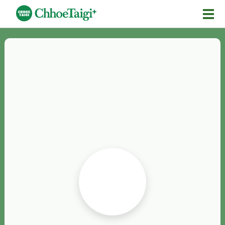
Mĕ-n
Chhōe詞
Chhōe...
Chhōe見本
Chhōe助數詞
Chhōe全文
Chhōe資料集
按怎Chhōe
紹介