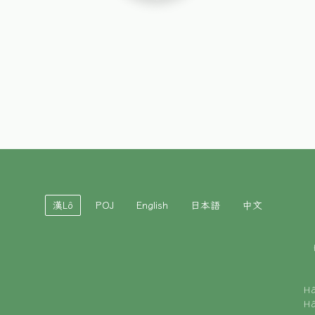
漢Lô
POJ
English
日本語
中文
H
H