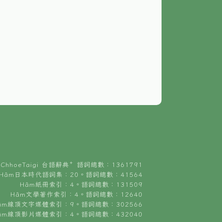
ChhoeTaigi 台語辭典⁺ 語詞總數：1361791
Hâm日本時代語詞集：20。語詞總數：41564
Hâm紙冊索引：4。語詞總數：131509
Hâm文學著作索引：4。語詞總數：12640
âm線頂文字媒體索引：9。語詞總數：302566
âm線頂影片媒體索引：4。語詞總數：432040