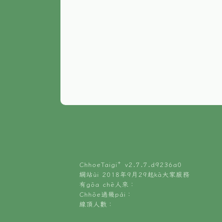
ChhoeTaigi⁺ v
2.7.7.d9236a0
網站ùi 2018年9月29起kā大家服務
有gōa chē人來：
Chhōe過幾pái：
線頂人數：