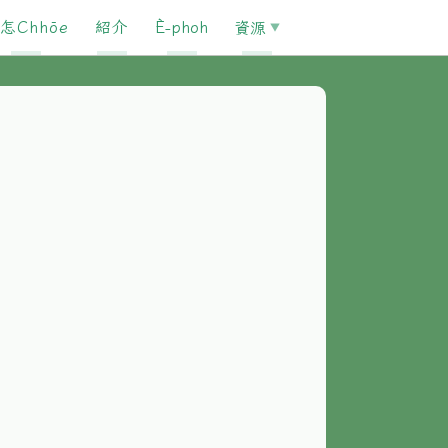
怎Chhōe
紹介
È-phoh
資源