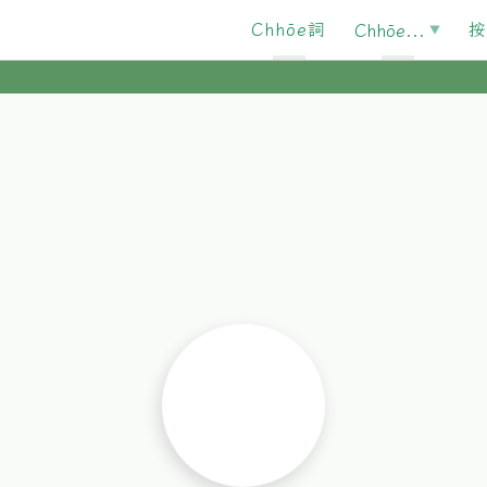
Chhōe詞
按
Chhōe...