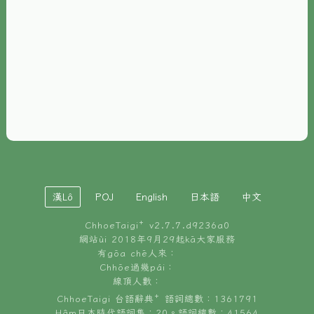
È-phoh
資源
📖
ChhoeTaigi⁺ 冊讀á
🐮
台文牛--哥
📚
台語文記憶
🏛️
白話字博物館
漢Lô
POJ
English
日本語
中文
🐶
狗公會曉學台語
ChhoeTaigi⁺ v
2.7.7.d9236a0
🎪
台文博覽會
網站ùi 2018年9月29起kā大家服務
有gōa chē人來：
🍜
Chhōe過幾pái：
台文雞絲麵
線頂人數：
ChhoeTaigi 台語辭典⁺ 語詞總數：1361791
Hâm日本時代語詞集：20。語詞總數：41564