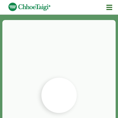
Mĕ-n
Chhōe詞
Chhōe...
Chhōe見本
Chhōe助數詞
Chhōe全文
Chhōe資料集
按怎Chhōe
紹介