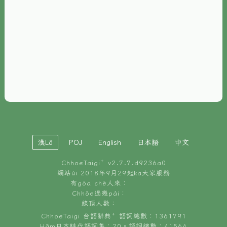
È-phoh
資源
📖
ChhoeTaigi⁺ 冊讀á
🐮
台文牛--哥
📚
台語文記憶
🏛️
白話字博物館
漢Lô
POJ
English
日本語
中文
🐶
狗公會曉學台語
ChhoeTaigi⁺ v
2.7.7.d9236a0
🎪
台文博覽會
網站ùi 2018年9月29起kā大家服務
有gōa chē人來：
🍜
Chhōe過幾pái：
台文雞絲麵
線頂人數：
ChhoeTaigi 台語辭典⁺ 語詞總數：1361791
Hâm日本時代語詞集：20。語詞總數：41564