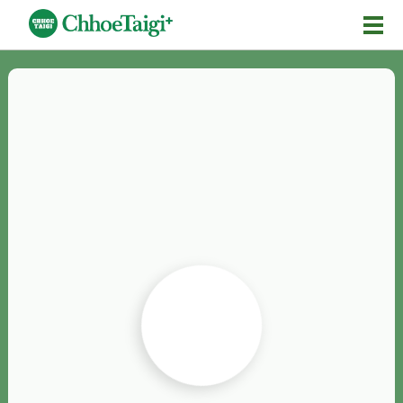
Mĕ-n
Chhōe詞
Chhōe...
Chhōe見本
Chhōe助數詞
Chhōe全文
Chhōe資料集
按怎Chhōe
紹介