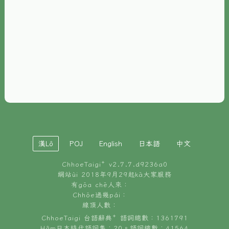
È-phoh
資源
📖
ChhoeTaigi⁺ 冊讀á
🐮
台文牛--哥
📚
台語文記憶
🏛️
白話字博物館
漢Lô
POJ
English
日本語
中文
🐶
狗公會曉學台語
ChhoeTaigi⁺ v
2.7.7.d9236a0
🎪
台文博覽會
網站ùi 2018年9月29起kā大家服務
有gōa chē人來：
🍜
Chhōe過幾pái：
台文雞絲麵
線頂人數：
ChhoeTaigi 台語辭典⁺ 語詞總數：1361791
Hâm日本時代語詞集：20。語詞總數：41564