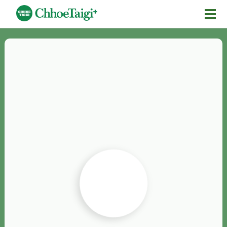
Mĕ-n
Chhōe詞
Chhōe...
Chhōe見本
Chhōe助數詞
Chhōe全文
Chhōe資料集
按怎Chhōe
紹介