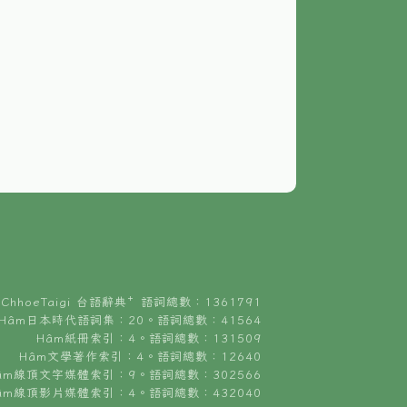
ChhoeTaigi 台語辭典⁺ 語詞總數：1361791
Hâm日本時代語詞集：20。語詞總數：41564
Hâm紙冊索引：4。語詞總數：131509
Hâm文學著作索引：4。語詞總數：12640
âm線頂文字媒體索引：9。語詞總數：302566
âm線頂影片媒體索引：4。語詞總數：432040