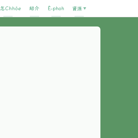
怎Chhōe
紹介
È-phoh
資源