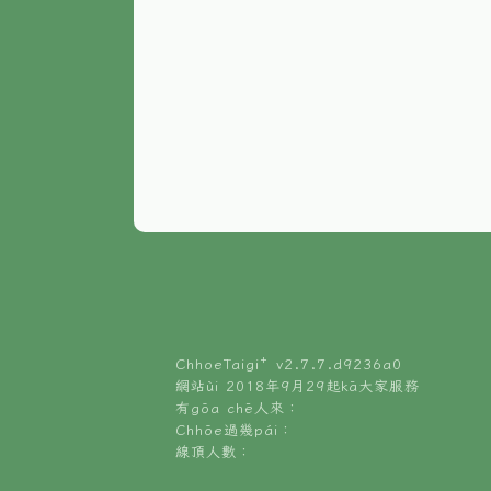
ChhoeTaigi⁺ v
2.7.7.d9236a0
網站ùi 2018年9月29起kā大家服務
有gōa chē人來：
Chhōe過幾pái：
線頂人數：