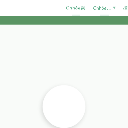
Chhōe詞
按
Chhōe...