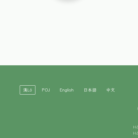
漢Lô
POJ
English
日本語
中文
H
H