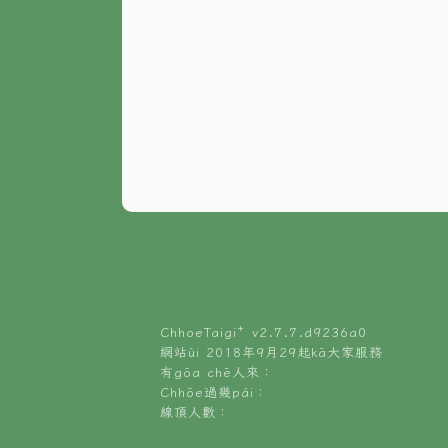
ChhoeTaigi⁺ v
2.7.7.d9236a0
網站ùi 2018年9月29起kā大家服務
有gōa chē人來：
Chhōe過幾pái：
線頂人數：