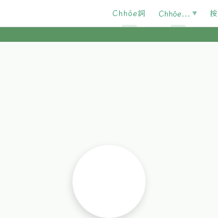
Chhōe詞
按
Chhōe...