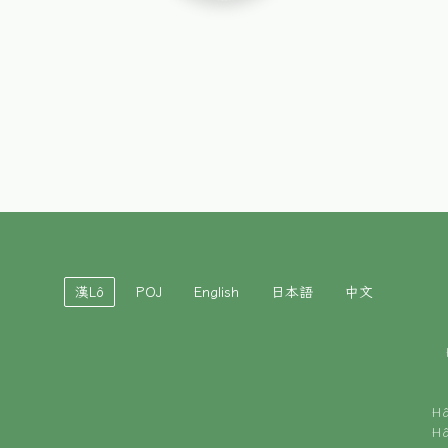
漢Lô
POJ
English
日本語
中文
H
H