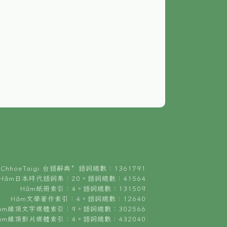
ChhoeTaigi 台語辭典⁺ 語詞總數：1361791
Hâm日本時代語詞集：20。語詞總數：41564
Hâm紙冊索引：4。語詞總數：131509
Hâm文學著作索引：4。語詞總數：12640
âm線頂文字媒體索引：9。語詞總數：302566
âm線頂影片媒體索引：4。語詞總數：432040