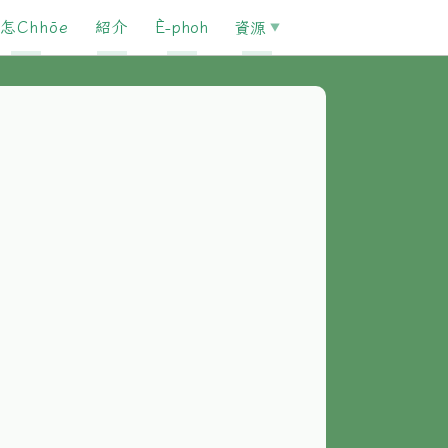
怎Chhōe
紹介
È-phoh
資源