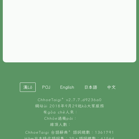
È-phoh
資源
📖
ChhoeTaigi⁺ 冊讀á
🐮
台文牛--哥
📚
台語文記憶
🏛️
白話字博物館
漢Lô
POJ
English
日本語
中文
🐶
狗公會曉學台語
ChhoeTaigi⁺ v
2.7.7.d9236a0
🎪
台文博覽會
網站ùi 2018年9月29起kā大家服務
有gōa chē人來：
🍜
Chhōe過幾pái：
台文雞絲麵
線頂人數：
ChhoeTaigi 台語辭典⁺ 語詞總數：1361791
Hâm日本時代語詞集：20。語詞總數：41564