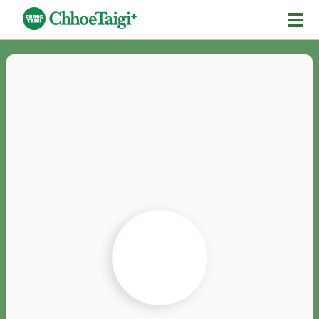
Mĕ-n
Chhōe詞
Chhōe...
Chhōe見本
Chhōe助數詞
Chhōe全文
Chhōe資料集
按怎Chhōe
紹介