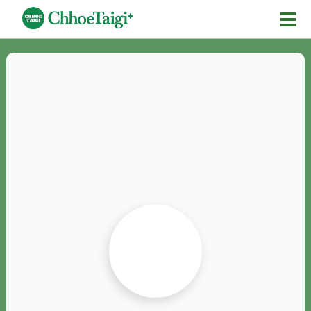
Mĕ-n
Chhōe詞
Chhōe...
Chhōe見本
Chhōe助數詞
Chhōe全文
Chhōe資料集
按怎Chhōe
紹介