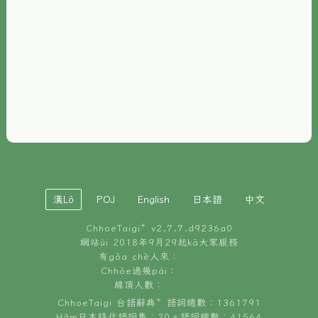
È-phoh
資源
📖
ChhoeTaigi⁺ 冊讀á
🐮
台文牛--哥
📚
台語文記憶
🏛️
白話字博物館
漢Lô
POJ
English
日本語
中文
🐶
狗公會曉學台語
ChhoeTaigi⁺ v
2.7.7.d9236a0
🎪
台文博覽會
網站ùi 2018年9月29起kā大家服務
有gōa chē人來：
🍜
Chhōe過幾pái：
台文雞絲麵
線頂人數：
ChhoeTaigi 台語辭典⁺ 語詞總數：1361791
Hâm日本時代語詞集：20。語詞總數：41564