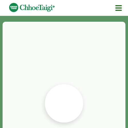
Mĕ-n
Chhōe詞
Chhōe...
Chhōe見本
Chhōe助數詞
Chhōe全文
Chhōe資料集
按怎Chhōe
紹介