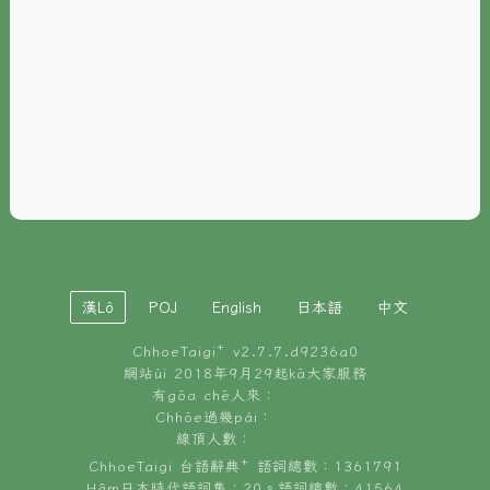
È-phoh
資源
📖
ChhoeTaigi⁺ 冊讀á
🐮
台文牛--哥
📚
台語文記憶
🏛️
白話字博物館
漢Lô
POJ
English
日本語
中文
🐶
狗公會曉學台語
ChhoeTaigi⁺ v
2.7.7.d9236a0
🎪
台文博覽會
網站ùi 2018年9月29起kā大家服務
有gōa chē人來：
🍜
Chhōe過幾pái：
台文雞絲麵
線頂人數：
ChhoeTaigi 台語辭典⁺ 語詞總數：1361791
Hâm日本時代語詞集：20。語詞總數：41564