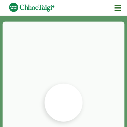
Mĕ-n
Chhōe詞
Chhōe...
Chhōe見本
Chhōe助數詞
Chhōe全文
Chhōe資料集
按怎Chhōe
紹介