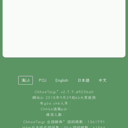
È-phoh
資源
📖
ChhoeTaigi⁺ 冊讀á
🐮
台文牛--哥
📚
台語文記憶
🏛️
白話字博物館
漢Lô
POJ
English
日本語
中文
🐶
狗公會曉學台語
ChhoeTaigi⁺ v
2.7.7.d9236a0
🎪
台文博覽會
網站ùi 2018年9月29起kā大家服務
有gōa chē人來：
🍜
Chhōe過幾pái：
台文雞絲麵
線頂人數：
ChhoeTaigi 台語辭典⁺ 語詞總數：1361791
Hâm日本時代語詞集：20。語詞總數：41564