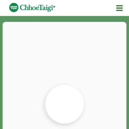
Mĕ-n
Chhōe詞
Chhōe...
Chhōe見本
Chhōe助數詞
Chhōe全文
Chhōe資料集
按怎Chhōe
紹介