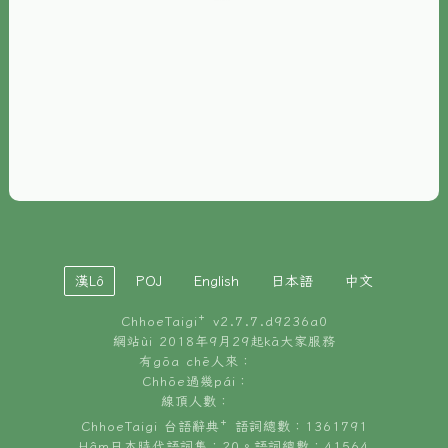
È-phoh
資源
📖
ChhoeTaigi⁺ 冊讀á
🐮
台文牛--哥
📚
台語文記憶
🏛️
白話字博物館
漢Lô
POJ
English
日本語
中文
🐶
狗公會曉學台語
ChhoeTaigi⁺ v
2.7.7.d9236a0
🎪
台文博覽會
網站ùi 2018年9月29起kā大家服務
有gōa chē人來：
🍜
Chhōe過幾pái：
台文雞絲麵
線頂人數：
ChhoeTaigi 台語辭典⁺ 語詞總數：1361791
Hâm日本時代語詞集：20。語詞總數：41564