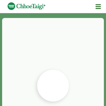
Mĕ-n
Chhōe詞
Chhōe...
Chhōe見本
Chhōe助數詞
Chhōe全文
Chhōe資料集
按怎Chhōe
紹介