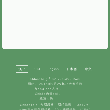
È-phoh
資源
📖
ChhoeTaigi⁺ 冊讀á
🐮
台文牛--哥
📚
台語文記憶
🏛️
白話字博物館
漢Lô
POJ
English
日本語
中文
🐶
狗公會曉學台語
ChhoeTaigi⁺ v
2.7.7.d9236a0
🎪
台文博覽會
網站ùi 2018年9月29起kā大家服務
有gōa chē人來：
🍜
Chhōe過幾pái：
台文雞絲麵
線頂人數：
ChhoeTaigi 台語辭典⁺ 語詞總數：1361791
Hâm日本時代語詞集：20。語詞總數：41564