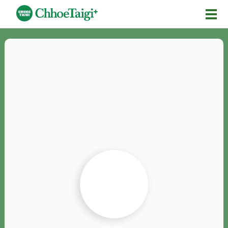
Mĕ-n
Chhōe詞
Chhōe...
Chhōe見本
Chhōe助數詞
Chhōe全文
Chhōe資料集
按怎Chhōe
紹介