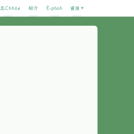
怎Chhōe
紹介
È-phoh
資源