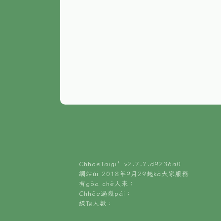
ChhoeTaigi⁺ v
2.7.7.d9236a0
網站ùi 2018年9月29起kā大家服務
有gōa chē人來：
Chhōe過幾pái：
線頂人數：