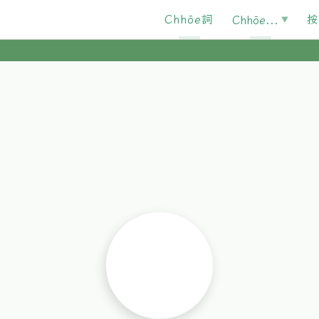
Chhōe詞
按
Chhōe...