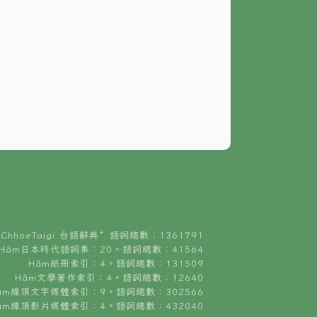
ChhoeTaigi 台語辭典⁺ 語詞總數：1361791
Hâm日本時代語詞集：20。語詞總數：41564
Hâm紙冊索引：4。語詞總數：131509
Hâm文學著作索引：4。語詞總數：12640
âm線頂文字媒體索引：9。語詞總數：302566
âm線頂影片媒體索引：4。語詞總數：432040