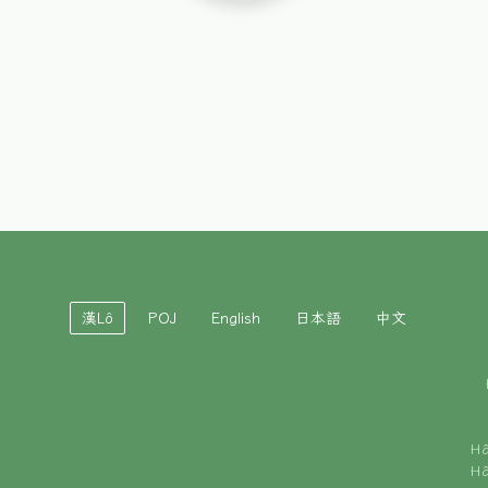
漢Lô
POJ
English
日本語
中文
H
H