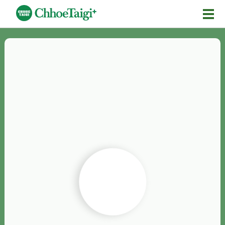
Mĕ-n
Chhōe詞
Chhōe...
Chhōe見本
Chhōe助數詞
Chhōe全文
Chhōe資料集
按怎Chhōe
紹介