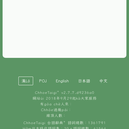
È-phoh
資源
📖
ChhoeTaigi⁺ 冊讀á
🐮
台文牛--哥
📚
台語文記憶
🏛️
白話字博物館
漢Lô
POJ
English
日本語
中文
🐶
狗公會曉學台語
ChhoeTaigi⁺ v
2.7.7.d9236a0
🎪
台文博覽會
網站ùi 2018年9月29起kā大家服務
有gōa chē人來：
🍜
Chhōe過幾pái：
台文雞絲麵
線頂人數：
ChhoeTaigi 台語辭典⁺ 語詞總數：1361791
Hâm日本時代語詞集：20。語詞總數：41564