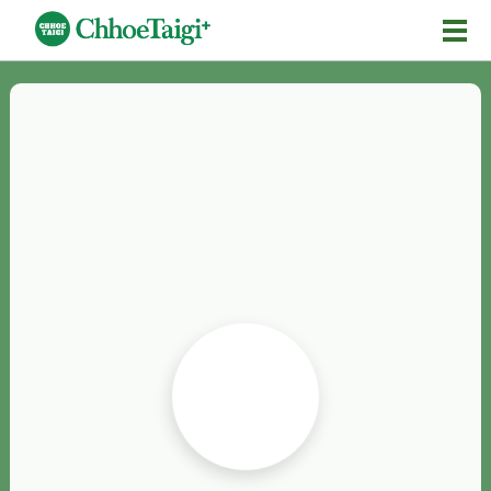
Mĕ-n
Chhōe詞
Chhōe...
Chhōe見本
Chhōe助數詞
Chhōe全文
Chhōe資料集
按怎Chhōe
紹介