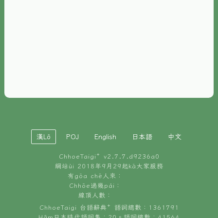
È-phoh
資源
📖
ChhoeTaigi⁺ 冊讀á
🐮
台文牛--哥
📚
台語文記憶
🏛️
白話字博物館
漢Lô
POJ
English
日本語
中文
🐶
狗公會曉學台語
ChhoeTaigi⁺ v
2.7.7.d9236a0
🎪
台文博覽會
網站ùi 2018年9月29起kā大家服務
有gōa chē人來：
🍜
Chhōe過幾pái：
台文雞絲麵
線頂人數：
ChhoeTaigi 台語辭典⁺ 語詞總數：1361791
Hâm日本時代語詞集：20。語詞總數：41564