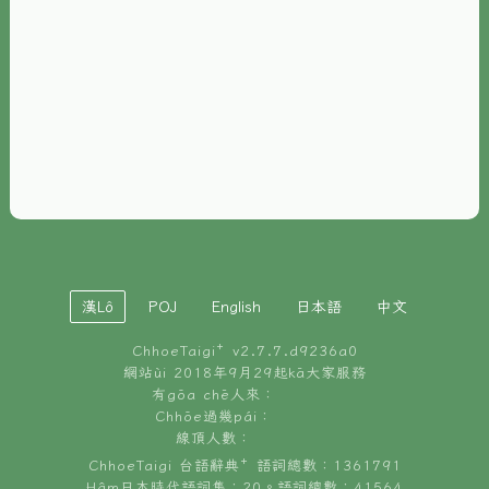
È-phoh
資源
📖
ChhoeTaigi⁺ 冊讀á
🐮
台文牛--哥
📚
台語文記憶
🏛️
白話字博物館
漢Lô
POJ
English
日本語
中文
🐶
狗公會曉學台語
ChhoeTaigi⁺ v
2.7.7.d9236a0
🎪
台文博覽會
網站ùi 2018年9月29起kā大家服務
有gōa chē人來：
🍜
Chhōe過幾pái：
台文雞絲麵
線頂人數：
ChhoeTaigi 台語辭典⁺ 語詞總數：1361791
Hâm日本時代語詞集：20。語詞總數：41564