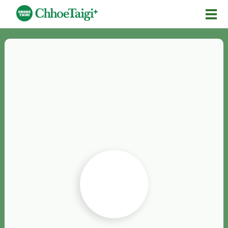
Mĕ-n
Chhōe詞
Chhōe...
Chhōe見本
Chhōe助數詞
Chhōe全文
Chhōe資料集
按怎Chhōe
紹介