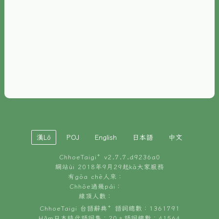
È-phoh
資源
📖
ChhoeTaigi⁺ 冊讀á
🐮
台文牛--哥
📚
台語文記憶
🏛️
白話字博物館
漢Lô
POJ
English
日本語
中文
🐶
狗公會曉學台語
ChhoeTaigi⁺ v
2.7.7.d9236a0
🎪
台文博覽會
網站ùi 2018年9月29起kā大家服務
有gōa chē人來：
🍜
Chhōe過幾pái：
台文雞絲麵
線頂人數：
ChhoeTaigi 台語辭典⁺ 語詞總數：1361791
Hâm日本時代語詞集：20。語詞總數：41564