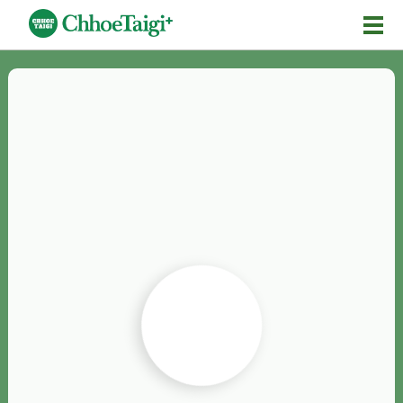
Mĕ-n
Chhōe詞
Chhōe...
Chhōe見本
Chhōe助數詞
Chhōe全文
Chhōe資料集
按怎Chhōe
紹介