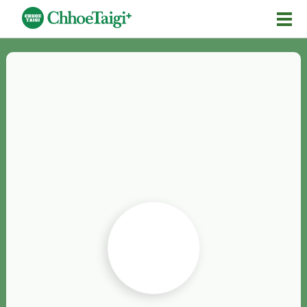
Mĕ-n
Chhōe詞
Chhōe...
Chhōe見本
Chhōe助數詞
Chhōe全文
Chhōe資料集
按怎Chhōe
紹介