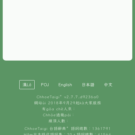
È-phoh
資源
📖
ChhoeTaigi⁺ 冊讀á
🐮
台文牛--哥
📚
台語文記憶
🏛️
白話字博物館
漢Lô
POJ
English
日本語
中文
🐶
狗公會曉學台語
ChhoeTaigi⁺ v
2.7.7.d9236a0
🎪
台文博覽會
網站ùi 2018年9月29起kā大家服務
有gōa chē人來：
🍜
Chhōe過幾pái：
台文雞絲麵
線頂人數：
ChhoeTaigi 台語辭典⁺ 語詞總數：1361791
Hâm日本時代語詞集：20。語詞總數：41564