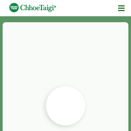
Mĕ-n
Chhōe詞
Chhōe...
Chhōe見本
Chhōe助數詞
Chhōe全文
Chhōe資料集
按怎Chhōe
紹介