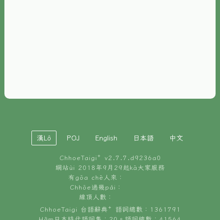
È-phoh
資源
📖
ChhoeTaigi⁺ 冊讀á
🐮
台文牛--哥
📚
台語文記憶
🏛️
白話字博物館
漢Lô
POJ
English
日本語
中文
🐶
狗公會曉學台語
ChhoeTaigi⁺ v
2.7.7.d9236a0
🎪
台文博覽會
網站ùi 2018年9月29起kā大家服務
有gōa chē人來：
🍜
Chhōe過幾pái：
台文雞絲麵
線頂人數：
ChhoeTaigi 台語辭典⁺ 語詞總數：1361791
Hâm日本時代語詞集：20。語詞總數：41564