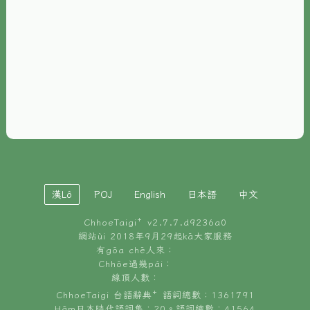
È-phoh
資源
📖
ChhoeTaigi⁺ 冊讀á
🐮
台文牛--哥
📚
台語文記憶
🏛️
白話字博物館
漢Lô
POJ
English
日本語
中文
🐶
狗公會曉學台語
ChhoeTaigi⁺ v
2.7.7.d9236a0
🎪
台文博覽會
網站ùi 2018年9月29起kā大家服務
有gōa chē人來：
🍜
Chhōe過幾pái：
台文雞絲麵
線頂人數：
ChhoeTaigi 台語辭典⁺ 語詞總數：1361791
Hâm日本時代語詞集：20。語詞總數：41564