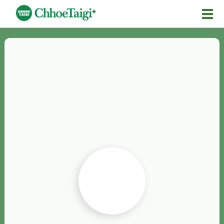
Mĕ-n
Chhōe詞
Chhōe...
Chhōe見本
Chhōe助數詞
Chhōe全文
Chhōe資料集
按怎Chhōe
紹介