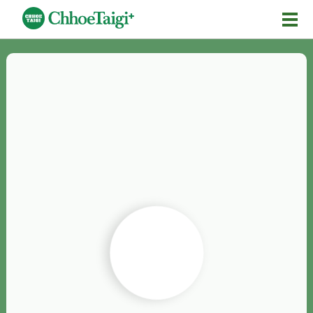
Mĕ-n
Chhōe詞
Chhōe...
Chhōe見本
Chhōe助數詞
Chhōe全文
Chhōe資料集
按怎Chhōe
紹介