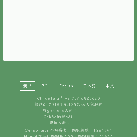
È-phoh
資源
📖
ChhoeTaigi⁺ 冊讀á
🐮
台文牛--哥
📚
台語文記憶
🏛️
白話字博物館
漢Lô
POJ
English
日本語
中文
🐶
狗公會曉學台語
ChhoeTaigi⁺ v
2.7.7.d9236a0
🎪
台文博覽會
網站ùi 2018年9月29起kā大家服務
有gōa chē人來：
🍜
Chhōe過幾pái：
台文雞絲麵
線頂人數：
ChhoeTaigi 台語辭典⁺ 語詞總數：1361791
Hâm日本時代語詞集：20。語詞總數：41564