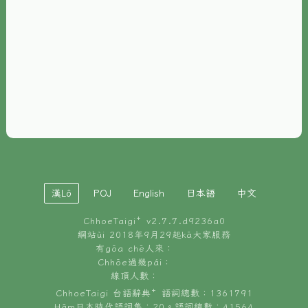
È-phoh
資源
📖
ChhoeTaigi⁺ 冊讀á
🐮
台文牛--哥
📚
台語文記憶
🏛️
白話字博物館
漢Lô
POJ
English
日本語
中文
🐶
狗公會曉學台語
ChhoeTaigi⁺ v
2.7.7.d9236a0
🎪
台文博覽會
網站ùi 2018年9月29起kā大家服務
有gōa chē人來：
🍜
Chhōe過幾pái：
台文雞絲麵
線頂人數：
ChhoeTaigi 台語辭典⁺ 語詞總數：1361791
Hâm日本時代語詞集：20。語詞總數：41564