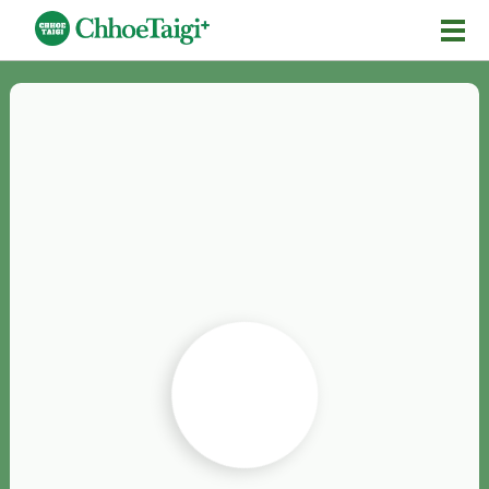
Mĕ-n
Chhōe詞
Chhōe...
Chhōe見本
Chhōe助數詞
Chhōe全文
Chhōe資料集
按怎Chhōe
紹介