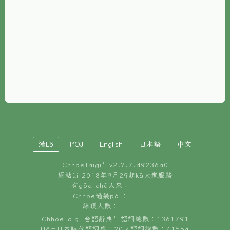
È-phoh
資源
📖
ChhoeTaigi⁺ 冊讀á
🐮
台文牛--哥
📚
台語文記憶
🏛️
白話字博物館
漢Lô
POJ
English
日本語
中文
🐶
狗公會曉學台語
ChhoeTaigi⁺ v
2.7.7.d9236a0
🎪
台文博覽會
網站ùi 2018年9月29起kā大家服務
有gōa chē人來：
🍜
Chhōe過幾pái：
台文雞絲麵
線頂人數：
ChhoeTaigi 台語辭典⁺ 語詞總數：1361791
Hâm日本時代語詞集：20。語詞總數：41564