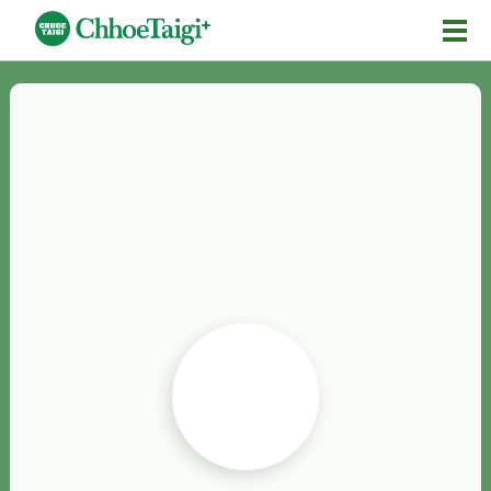
Mĕ-n
Chhōe詞
Chhōe...
Chhōe見本
Chhōe助數詞
Chhōe全文
Chhōe資料集
按怎Chhōe
紹介