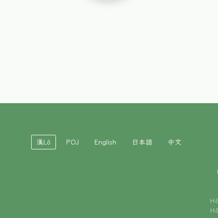
漢Lô
POJ
English
日本語
中文
H
H