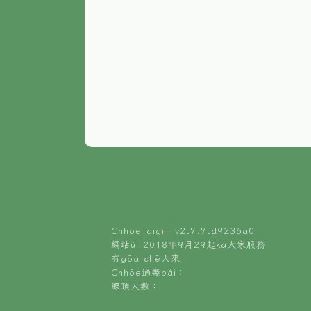
ChhoeTaigi⁺ v
2.7.7.d9236a0
網站ùi 2018年9月29起kā大家服務
有gōa chē人來：
Chhōe過幾pái：
線頂人數：