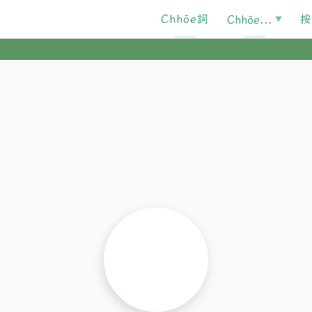
Chhōe詞
按
Chhōe...