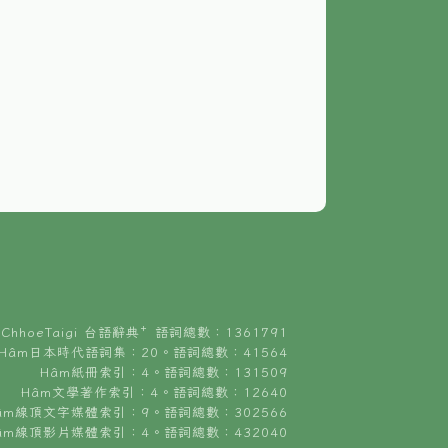
ChhoeTaigi 台語辭典⁺ 語詞總數：1361791
Hâm日本時代語詞集：20。語詞總數：41564
Hâm紙冊索引：4。語詞總數：131509
Hâm文學著作索引：4。語詞總數：12640
âm線頂文字媒體索引：9。語詞總數：302566
âm線頂影片媒體索引：4。語詞總數：432040