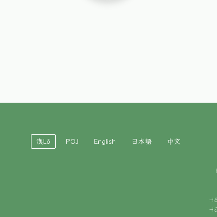
漢Lô
POJ
English
日本語
中文
H
H