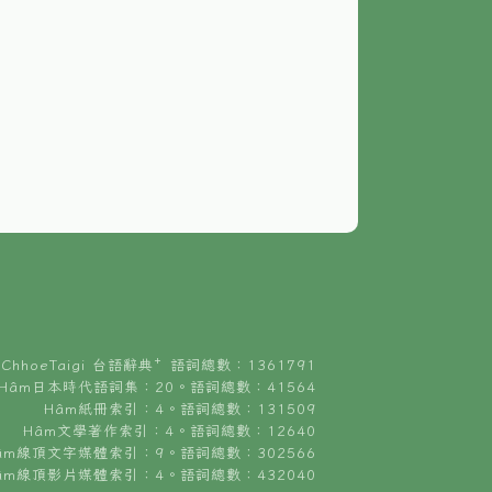
ChhoeTaigi 台語辭典⁺ 語詞總數：1361791
Hâm日本時代語詞集：20。語詞總數：41564
Hâm紙冊索引：4。語詞總數：131509
Hâm文學著作索引：4。語詞總數：12640
âm線頂文字媒體索引：9。語詞總數：302566
âm線頂影片媒體索引：4。語詞總數：432040