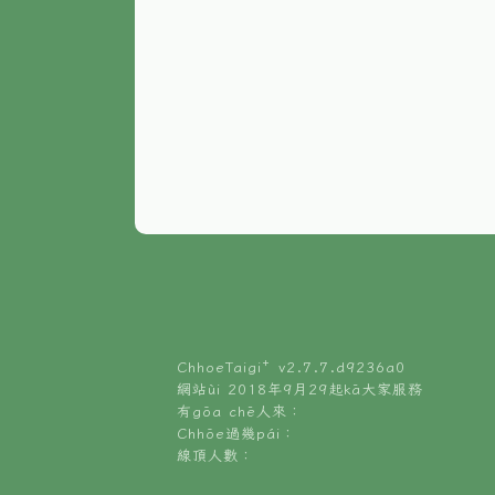
ChhoeTaigi⁺ v
2.7.7.d9236a0
網站ùi 2018年9月29起kā大家服務
有gōa chē人來：
Chhōe過幾pái：
線頂人數：