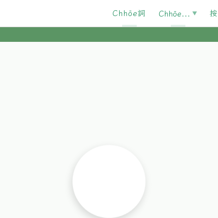
Chhōe詞
按
Chhōe...