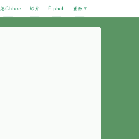
怎Chhōe
紹介
È-phoh
資源