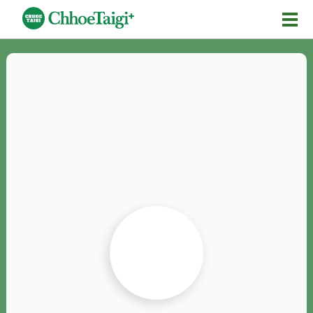
Mĕ-n
Chhōe詞
Chhōe...
Chhōe見本
Chhōe助數詞
Chhōe全文
Chhōe資料集
按怎Chhōe
紹介