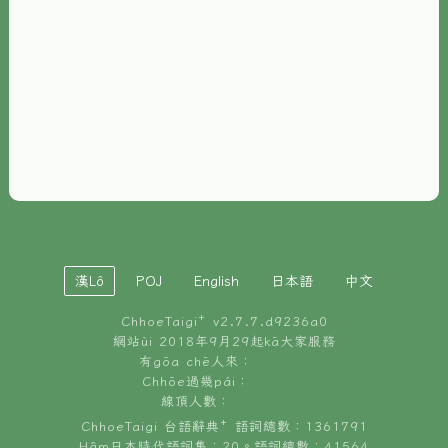
È-phoh
資源
📖
ChhoeTaigi⁺ 冊讀á
🐮
台文牛--哥
📚
台語文記憶
🏛️
白話字博物館
漢Lô
POJ
English
日本語
中文
🐶
狗公會曉學台語
ChhoeTaigi⁺ v
2.7.7.d9236a0
🎪
台文博覽會
網站ùi 2018年9月29起kā大家服務
有gōa chē人來：
🍜
Chhōe過幾pái：
台文雞絲麵
線頂人數：
ChhoeTaigi 台語辭典⁺ 語詞總數：1361791
Hâm日本時代語詞集：20。語詞總數：41564