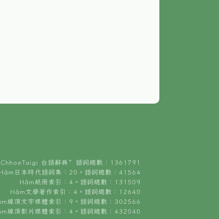
ChhoeTaigi 台語辭典⁺ 語詞總數：1361791
Hâm日本時代語詞集：20。語詞總數：41564
Hâm紙冊索引：4。語詞總數：131509
Hâm文學著作索引：4。語詞總數：12640
âm線頂文字媒體索引：9。語詞總數：302566
âm線頂影片媒體索引：4。語詞總數：432040