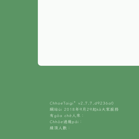
ChhoeTaigi⁺ v
2.7.7.d9236a0
網站ùi 2018年9月29起kā大家服務
有gōa chē人來：
Chhōe過幾pái：
線頂人數：