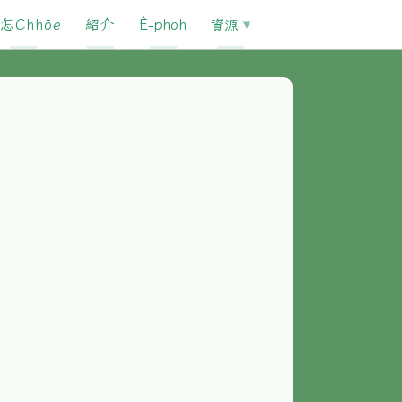
怎Chhōe
紹介
È-phoh
資源