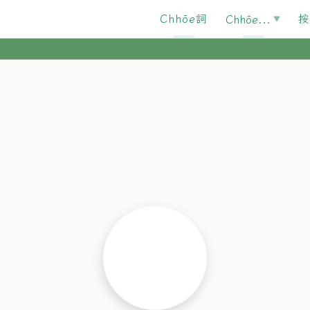
Chhōe詞
按
Chhōe...