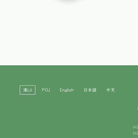
漢Lô
POJ
English
日本語
中文
H
H