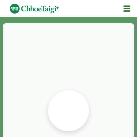
Mĕ-n
Chhōe詞
Chhōe...
Chhōe見本
Chhōe助數詞
Chhōe全文
Chhōe資料集
按怎Chhōe
紹介