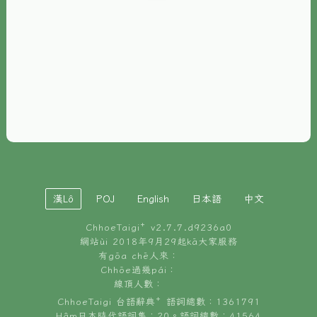
È-phoh
資源
📖
ChhoeTaigi⁺ 冊讀á
🐮
台文牛--哥
📚
台語文記憶
🏛️
白話字博物館
漢Lô
POJ
English
日本語
中文
🐶
狗公會曉學台語
ChhoeTaigi⁺ v
2.7.7.d9236a0
🎪
台文博覽會
網站ùi 2018年9月29起kā大家服務
有gōa chē人來：
🍜
Chhōe過幾pái：
台文雞絲麵
線頂人數：
ChhoeTaigi 台語辭典⁺ 語詞總數：1361791
Hâm日本時代語詞集：20。語詞總數：41564