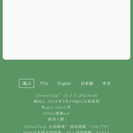
È-phoh
資源
📖
ChhoeTaigi⁺ 冊讀á
🐮
台文牛--哥
📚
台語文記憶
🏛️
白話字博物館
漢Lô
POJ
English
日本語
中文
🐶
狗公會曉學台語
ChhoeTaigi⁺ v
2.7.7.d9236a0
🎪
台文博覽會
網站ùi 2018年9月29起kā大家服務
有gōa chē人來：
🍜
Chhōe過幾pái：
台文雞絲麵
線頂人數：
ChhoeTaigi 台語辭典⁺ 語詞總數：1361791
Hâm日本時代語詞集：20。語詞總數：41564