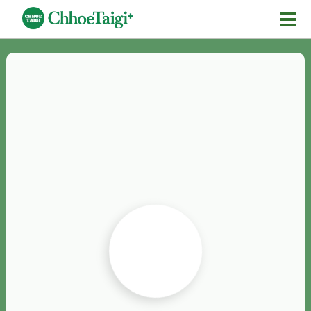
Mĕ-n
Chhōe詞
Chhōe...
Chhōe見本
Chhōe助數詞
Chhōe全文
Chhōe資料集
按怎Chhōe
紹介